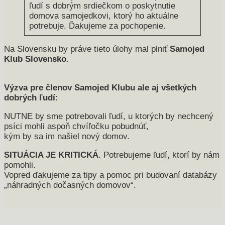
ľudí s dobrým srdiečkom o poskytnutie
domova samojedkovi, ktorý ho aktuálne
potrebuje. Ďakujeme za pochopenie.
Na Slovensku by práve tieto úlohy mal plniť
Samojed
Klub Slovensko
.
Výzva pre členov Samojed Klubu ale aj všetkých
dobrých ľudí:
NUTNE by sme potrebovali ľudí, u ktorých by nechcený
psíci mohli aspoň chvíľočku pobudnúť,
kým by sa im našiel nový domov.
SITUÁCIA JE KRITICKÁ
. Potrebujeme ľudí, ktorí by nám
pomohli.
Vopred ďakujeme za tipy a pomoc pri budovaní databázy
„náhradných dočasných domovov“.
2019-
01-