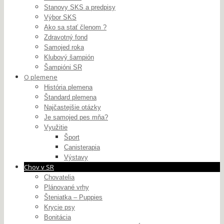
Stanovy SKS a predpisy
Výbor SKS
Ako sa stať členom ?
Zdravotný fond
Samojed roka
Klubový šampión
Šampióni SR
O plemene
História plemena
Štandard plemena
Najčastejšie otázky
Je samojed pes mňa?
Využitie
Šport
Canisterapia
Výstavy
Chov v SR
Chovatelia
Plánované vrhy
Šteniatka – Puppies
Krycie psy
Bonitácia