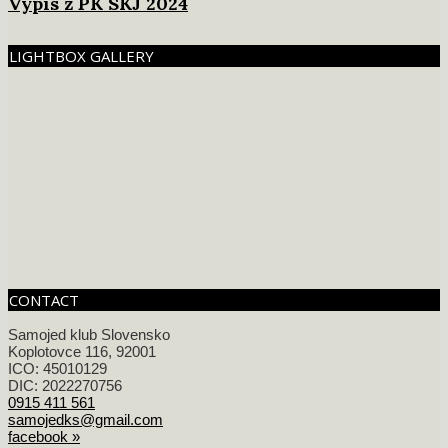
Výpis z PK SKJ 2024
LIGHTBOX GALLERY
CONTACT
Samojed klub Slovensko
Koplotovce 116, 92001
ICO: 45010129
DIC: 2022270756
0915 411 561
samojedks@gmail.com
facebook »