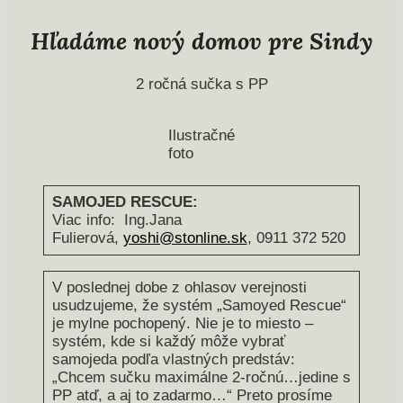
Hľadáme nový domov pre Sindy
2 ročná sučka s PP
Ilustračné
foto
SAMOJED RESCUE:
Viac info: Ing.Jana
Fulierová,
yoshi@stonline.sk
, 0911 372 520
V poslednej dobe z ohlasov verejnosti
usudzujeme, že systém „Samoyed Rescue“
je mylne pochopený. Nie je to miesto –
systém, kde si každý môže vybrať
samojeda podľa vlastných predstáv:
„Chcem sučku maximálne 2-ročnú…jedine s
PP atď, a aj to zadarmo…“ Preto prosíme