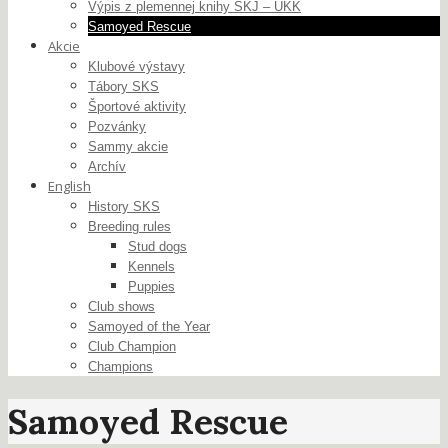
Výpis z plemennej knihy SKJ – ÚKK
Samoyed Rescue
Akcie
Klubové výstavy
Tábory SKS
Športové aktivity
Pozvánky
Sammy akcie
Archív
English
History SKS
Breeding rules
Stud dogs
Kennels
Puppies
Club shows
Samoyed of the Year
Club Champion
Champions
Samoyed Rescue