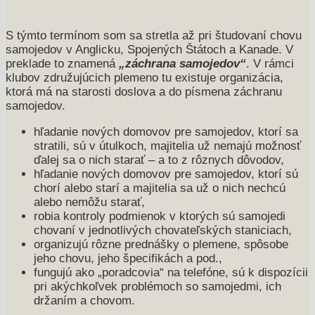
S týmto termínom som sa stretla až pri študovaní chovu
samojedov v Anglicku, Spojených Štátoch a Kanade. V
preklade to znamená
„záchrana samojedov“
. V rámci
klubov združujúcich plemeno tu existuje organizácia,
ktorá má na starosti doslova a do písmena záchranu
samojedov.
hľadanie nových domovov pre samojedov, ktorí sa
stratili, sú v útulkoch, majitelia už nemajú možnosť
ďalej sa o nich starať – a to z rôznych dôvodov,
hľadanie nových domovov pre samojedov, ktorí sú
chorí alebo starí a majitelia sa už o nich nechcú
alebo nemôžu starať,
robia kontroly podmienok v ktorých sú samojedi
chovaní v jednotlivých chovateľských staniciach,
organizujú rôzne prednášky o plemene, spôsobe
jeho chovu, jeho špecifikách a pod.,
fungujú ako „poradcovia“ na telefóne, sú k dispozícii
pri akýchkoľvek problémoch so samojedmi, ich
držaním a chovom.