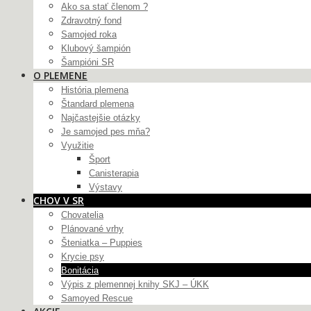
Ako sa stať členom ?
Zdravotný fond
Samojed roka
Klubový šampión
Šampióni SR
O PLEMENE
História plemena
Štandard plemena
Najčastejšie otázky
Je samojed pes mňa?
Využitie
Šport
Canisterapia
Výstavy
CHOV V SR
Chovatelia
Plánované vrhy
Šteniatka – Puppies
Krycie psy
Bonitácia
Výpis z plemennej knihy SKJ – ÚKK
Samoyed Rescue