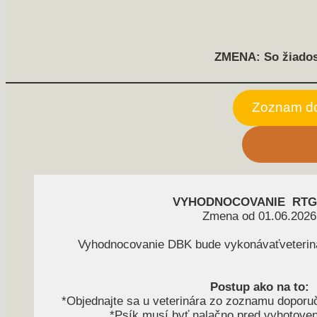
ZMENA: So žiadosť
Zoznam do
VYHODNOCOVANIE RTG
Zmena od 01.06.2026
Vyhodnocovanie DBK bude vykonávaťveteri
Postup ako na to:
*Objednajte sa u veterinára zo zoznamu doporu
*Psík musí byť nalačno pred vyhotov