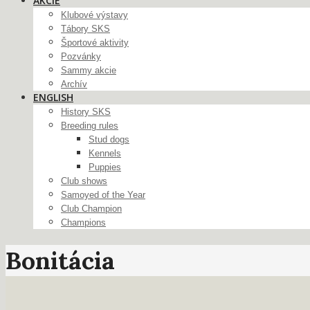
AKCIE
Klubové výstavy
Tábory SKS
Športové aktivity
Pozvánky
Sammy akcie
Archív
ENGLISH
History SKS
Breeding rules
Stud dogs
Kennels
Puppies
Club shows
Samoyed of the Year
Club Champion
Champions
Bonitácia