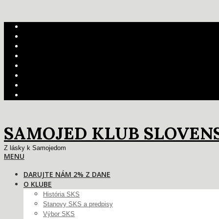
Skip
FCI
to
SKJ
content
UKK
DOGSHOW
CLUBDOGSHOW
ESS2018
WSM2022
Darujte nám 2% z dane
SAMOJED KLUB SLOVEN
Z lásky k Samojedom
Primary
MENU
Navigation
DARUJTE NÁM 2% Z DANE
Menu
O KLUBE
História SKS
Stanovy SKS a predpisy
Výbor SKS