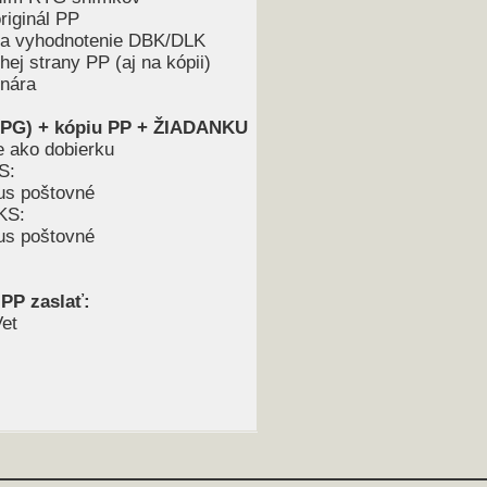
riginál PP
 na vyhodnotenie DBK/DLK
ej strany PP (aj na kópii)
inára
JPG) + kópiu PP
+ ŽIADANKU
e ako dobierku
S:
lus poštovné
KS:
lus poštovné
PP zaslať:
Vet