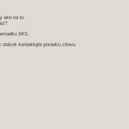
y ako na to.
raz?
poriadku SKS.
 otázok kontaktujte poradcu chovu.