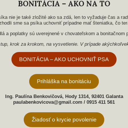
BONITÁCIA – AKO NA TO
íka nie je také zložité ako sa zdá, len to vyžaduje čas a rad
hodli sme sa psíka uchovniť prípadne mať šteniatka, čo te
dlá a poplatky sú uverejnené v chovateľskom a bonitačnom 
tup, krok za krokom, na vysvetlenie. V prípade
akýchkoľvek
BONITÁCIA – AKO UCHOVNIŤ PSA
Prihláška na bonitáciu
Ing. Paulína Benkovičová, Hody 1314, 92401 Galanta
paulabenkovicova@gmail.com / 0915 411 561
Žiadosť o krycie povolenie