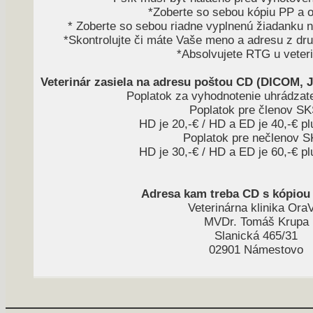
*Zoberte so sebou kópiu PP a o
* Zoberte so sebou riadne vyplnenú žiadanku
*Skontrolujte či máte Vaše meno a adresu z druh
*Absolvujete RTG u veter
Veterinár zasiela na adresu poštou CD (DICOM, 
Poplatok za vyhodnotenie uhrádzat
Poplatok pre členov SK
HD je 20,-€ / HD a ED je 40,-€ p
Poplatok pre nečlenov S
HD je 30,-€ / HD a ED je 60,-€ p
Adresa kam treba CD s kópiou 
Veterinárna klinika Ora
MVDr. Tomáš Krupa
Slanická 465/31
02901 Námestovo