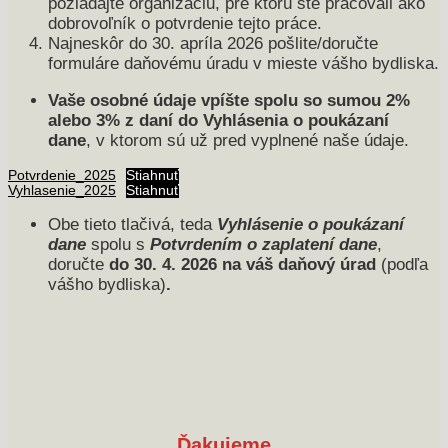
požiadajte organizáciu, pre ktorú ste pracovali ako
dobrovoľník o potvrdenie tejto práce.
Najneskôr do 30. apríla 2026 pošlite/doručte
formuláre daňovému úradu v mieste vášho bydliska.
Vaše osobné údaje vpíšte spolu so sumou 2%
alebo 3% z daní do
Vyhlásenia o poukázaní
dane
, v ktorom sú už pred vyplnené naše údaje.
Potvrdenie_2025
Stiahnuť
Vyhlasenie_2025
Stiahnuť
Obe tieto tlačivá, teda
Vyhlásenie o poukázaní
dane
spolu s
Potvrdením o zaplatení dane
,
doručte
do 30. 4. 2026 na váš daňový úrad
(podľa
vášho bydliska)
.
Ďakujeme