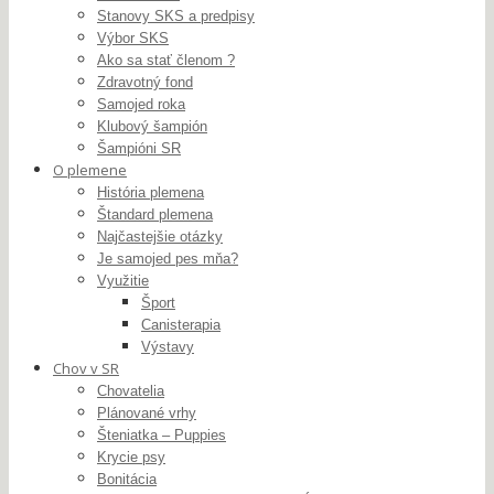
Stanovy SKS a predpisy
Výbor SKS
Ako sa stať členom ?
Zdravotný fond
Samojed roka
Klubový šampión
Šampióni SR
O plemene
História plemena
Štandard plemena
Najčastejšie otázky
Je samojed pes mňa?
Využitie
Šport
Canisterapia
Výstavy
Chov v SR
Chovatelia
Plánované vrhy
Šteniatka – Puppies
Krycie psy
Bonitácia