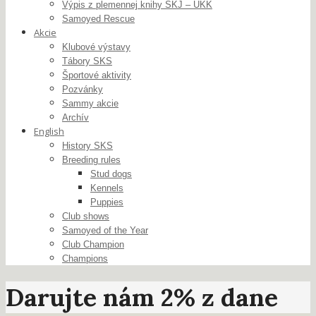
Výpis z plemennej knihy SKJ – ÚKK
Samoyed Rescue
Akcie
Klubové výstavy
Tábory SKS
Športové aktivity
Pozvánky
Sammy akcie
Archív
English
History SKS
Breeding rules
Stud dogs
Kennels
Puppies
Club shows
Samoyed of the Year
Club Champion
Champions
Darujte nám 2% z dane