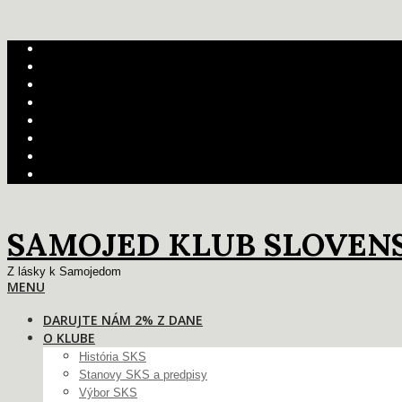
Skip
FCI
to
SKJ
content
UKK
DOGSHOW
CLUBDOGSHOW
ESS2018
WSM2022
Darujte nám 2% z dane
SAMOJED KLUB SLOVEN
Z lásky k Samojedom
Primary
MENU
Navigation
DARUJTE NÁM 2% Z DANE
Menu
O KLUBE
História SKS
Stanovy SKS a predpisy
Výbor SKS