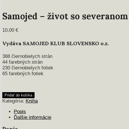
Samojed – život so severanom
10,00
€
Vydáva SAMOJED KLUB SLOVENSKO o.z.
388 čiernobielych strán
44 farebných strán
230 čiernobielych fotiek
65 farebných fotiek
množstvo
Pridať do košíka
Samojed
Kategória:
Kniha
-
Popis
život
Ďalšie informácie
so
severanom
Popis