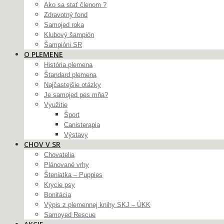
Ako sa stať členom ?
Zdravotný fond
Samojed roka
Klubový šampión
Šampióni SR
O PLEMENE
História plemena
Štandard plemena
Najčastejšie otázky
Je samojed pes mňa?
Využitie
Šport
Canisterapia
Výstavy
CHOV V SR
Chovatelia
Plánované vrhy
Šteniatka – Puppies
Krycie psy
Bonitácia
Výpis z plemennej knihy SKJ – ÚKK
Samoyed Rescue