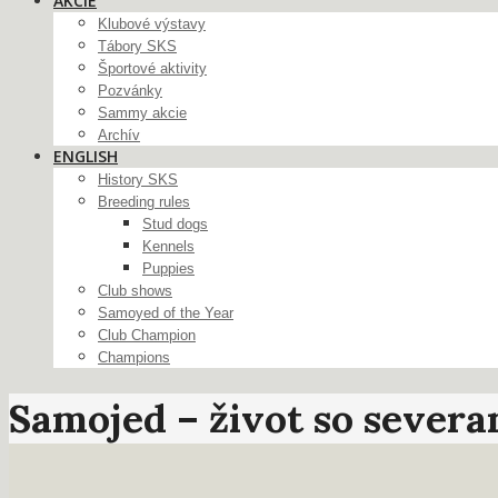
AKCIE
Klubové výstavy
Tábory SKS
Športové aktivity
Pozvánky
Sammy akcie
Archív
ENGLISH
History SKS
Breeding rules
Stud dogs
Kennels
Puppies
Club shows
Samoyed of the Year
Club Champion
Champions
Samojed – život so sever